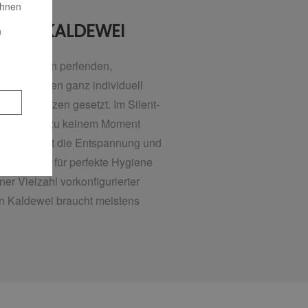
Ihnen
N VON KALDEWEI
n
Körpers von perlenden,
dlung können ganz individuell
eine Grenzen gesetzt. Im Silent-
latmosphäre zu keinem Moment
ne ein. Damit die Entspannung und
sautomatik für perfekte Hygiene
r Vielzahl vorkonfigurierter
n Kaldewei braucht meistens