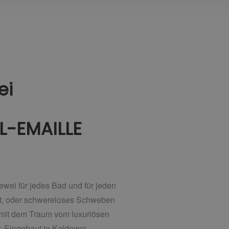
ei
-EMAILLE
ewei für jedes Bad und für jeden
ut, oder schwereloses Schweben
 mit dem Traum vom luxuriösen
: Eingebaut in Kaldewei