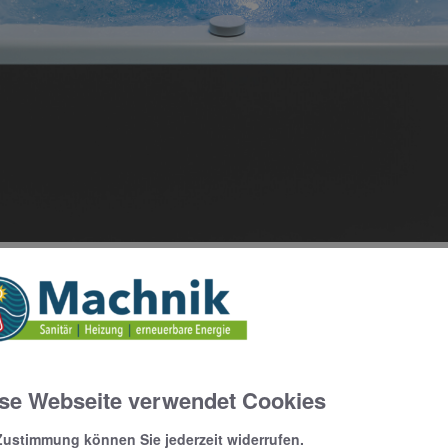
ldewei für jedes Bad und für jeden persönlichen Anspruch die 
r nach dem Sport bis hin zum sanften Umspielen des Körpers 
sser.
se Webseite verwendet Cookies
Zustimmung können Sie jederzeit widerrufen.