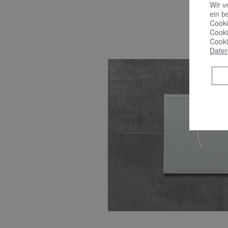
Wir v
ein b
Cooki
Cooki
Cooki
Daten