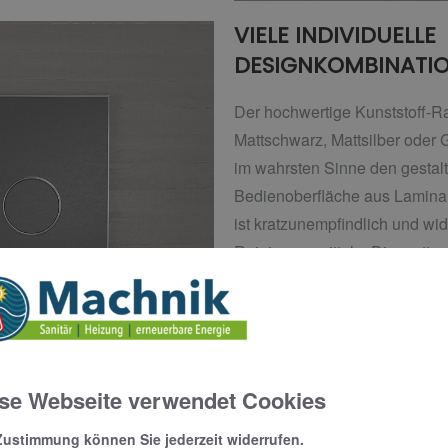
VIELE INDIVIDUELLE
DESIGNKOMBINATI
Der hochwertige Kunststoff-Ra
Mattschwarz, Mattsilber oder G
im wahrsten Sinne den gestalt
Bedienoberfläche aus Lamina
ist kratzunempfindlich und wid
Reinigungsmitteln. Die matte, l
in Weiß, Schwarz, Sand oder 
komplett in Weiß oder individu
Gestaltungskonzept der MEPA
Möglichkeiten offen.
se Webseite verwendet Cookies
Passend zum minimalistischen
Bogensegmente am Rahmen un
Zustimmung können Sie jederzeit widerrufen.