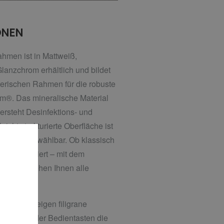
ONEN
hmen ist in Mattweiß,
lanzchrom erhältlich und bildet
erischen Rahmen für die robuste
m®. Das mineralische Material
ersteht Desinfektions- und
eicht strukturierte Oberfläche ist
Warmgrau wählbar. Ob klassisch
ell kombiniert – mit dem
 Frame stehen Ihnen alle
 Design zeigen filigrane
terhalb der Bedientasten die