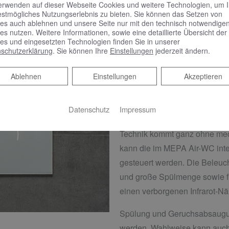
erwenden auf dieser Webseite Cookies und weitere Technologien, um 
kleine bzw. große Spülmenge
estmögliches Nutzungserlebnis zu bieten. Sie können das Setzen von
es auch ablehnen und unsere Seite nur mit den technisch notwendige
es nutzen. Weitere Informationen, sowie eine detaillierte Übersicht der
es und eingesetzten Technologien finden Sie in unserer
schutzerklärung
. Sie können Ihre
Einstellungen
jederzeit ändern.
Die neue Ära der 
Ablehnen
Ablehnen
Einstellungen
Akzeptieren
DESIGNSTEUERUNG 
Die Zero Lumo verbindet Tech
Datenschutz
Impressum
und Weise. Die elektronische
Technik kommt ganz ohne mec
kann die im MEPA Air-WC int
gesteuert werden. Die Beleuch
und große Spülmenge sowie fu
einen verborgenen Infrarot-Nä
Spülung und Geruchsabsaugu
werden. Wahlweise kann auch